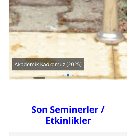
Akademik Kadromuz (2025)
M
Son Seminerler /
Etkinlikler