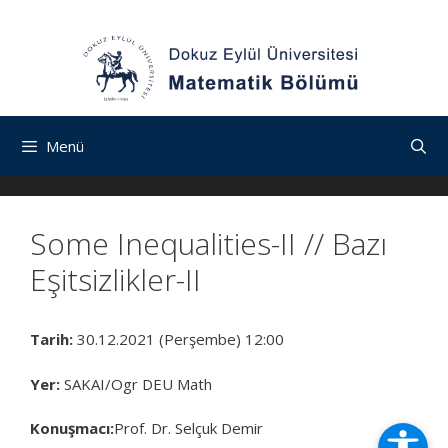
İçeriğe
Navigasyona
İçeriğe
atla
atla
atla
Menü
Some Inequalities-II // Bazı
Eşitsizlikler-II
Tarih:
30.12.2021 (Perşembe) 12:00
Yer:
SAKAI/Ogr DEU Math
Konuşmacı:
Prof. Dr. Selçuk Demir