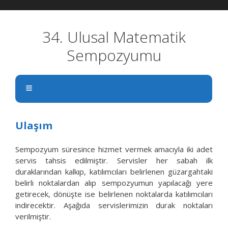
İçeriğe
Navigasyona
İçeriğe
atla
atla
atla
34. Ulusal Matematik
Sempozyumu
Ulaşım
Sempozyum süresince hizmet vermek amacıyla iki adet
servis tahsis edilmiştir. Servisler her sabah ilk
duraklarından kalkıp, katılımcıları belirlenen güzargahtaki
belirli noktalardan alıp sempozyumun yapılacağı yere
getirecek, dönüşte ise belirlenen noktalarda katılımcıları
indirecektir. Aşağıda servislerimizin durak noktaları
verilmiştir.