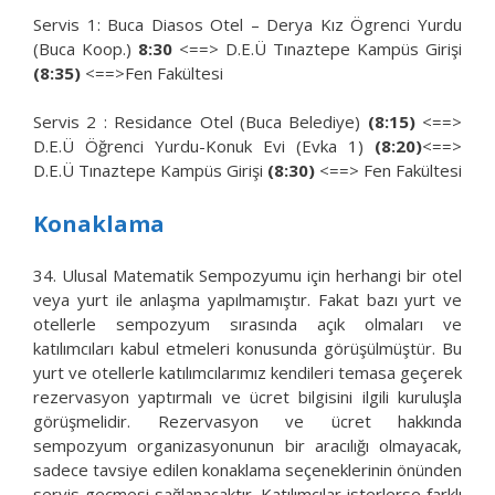
Servis 1: Buca Diasos Otel – Derya Kız Ögrenci Yurdu
(Buca Koop.)
8:30
<==> D.E.Ü Tınaztepe Kampüs Girişi
(8:35)
<==>Fen Fakültesi
Servis 2 : Residance Otel (Buca Belediye)
(8:15)
<==>
D.E.Ü Öğrenci Yurdu-Konuk Evi (Evka 1)
(8:20)
<==>
D.E.Ü Tınaztepe Kampüs Girişi
(8:30)
<==> Fen Fakültesi
Konaklama
34. Ulusal Matematik Sempozyumu için herhangi bir otel
veya yurt ile anlaşma yapılmamıştır. Fakat bazı yurt ve
otellerle sempozyum sırasında açık olmaları ve
katılımcıları kabul etmeleri konusunda görüşülmüştür. Bu
yurt ve otellerle katılımcılarımız kendileri temasa geçerek
rezervasyon yaptırmalı ve ücret bilgisini ilgili kuruluşla
görüşmelidir. Rezervasyon ve ücret hakkında
sempozyum organizasyonunun bir aracılığı olmayacak,
sadece tavsiye edilen konaklama seçeneklerinin önünden
servis geçmesi sağlanacaktır. Katılımcılar isterlerse farklı