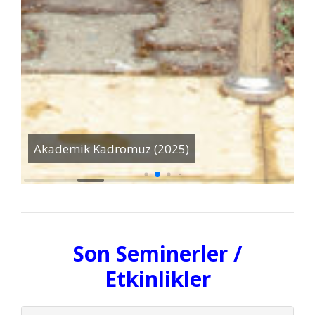
Akademik Kadromuz (2025)
M
Son Seminerler /
Etkinlikler