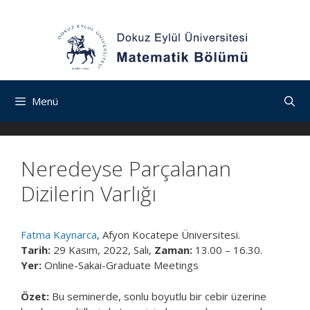
İçeriğe
Navigasyona
İçeriğe
atla
atla
atla
Menü
Neredeyse Parçalanan
Dizilerin Varlığı
Fatma Kaynarca
, Afyon Kocatepe Üniversitesi.
Tarih:
29 Kasım, 2022, Salı,
Zaman:
13.00 – 16.30.
Yer:
Online-Sakai-Graduate Meetings
Özet:
Bu seminerde, sonlu boyutlu bir cebir üzerine