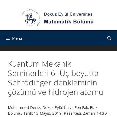
İçeriğe
Navigasyona
İçeriğe
atla
atla
atla
Menü
Kuantum Mekanik
Seminerleri 6- Üç boyutta
Schrödinger denkleminin
çözümü ve hidrojen atomu.
Muhammed Deniz, Dokuz Eylül Üniv., Fen Fak. Fizik
Bölümü. Tarih: 13 Mayıs, 2019, Pazartesi. Zaman: 14:30