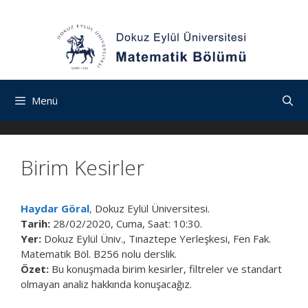
İçeriğe
Navigasyona
İçeriğe
atla
atla
atla
Menü
Birim Kesirler
Haydar Göral
,
Dokuz Eylül Üniversitesi.
Tarih:
28/02/2020, Cuma, Saat: 10:30.
Yer:
Dokuz Eylül Üniv., Tınaztepe Yerleşkesi, Fen Fak.
Matematik Böl. B256 nolu derslik.
Özet:
Bu konuşmada birim kesirler, filtreler ve standart
olmayan analiz hakkında konuşacağız.