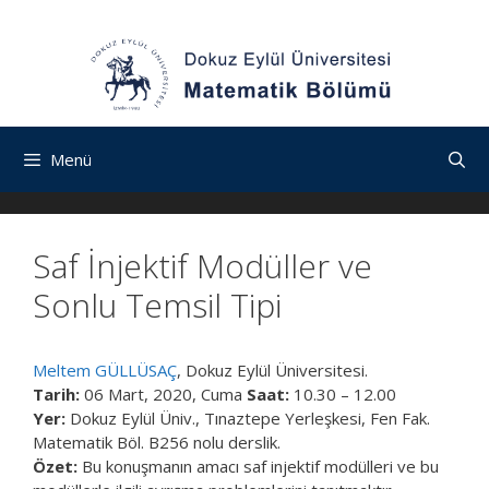
İçeriğe
Navigasyona
İçeriğe
atla
atla
atla
Menü
Saf İnjektif Modüller ve
Sonlu Temsil Tipi
Meltem GÜLLÜSAÇ
, Dokuz Eylül Üniversitesi.
Tarih:
06 Mart, 2020, Cuma
Saat:
10.30 – 12.00
Yer:
Dokuz Eylül Üniv., Tınaztepe Yerleşkesi, Fen Fak.
Matematik Böl. B256 nolu derslik.
Özet:
Bu konuşmanın amacı saf injektif modülleri ve bu