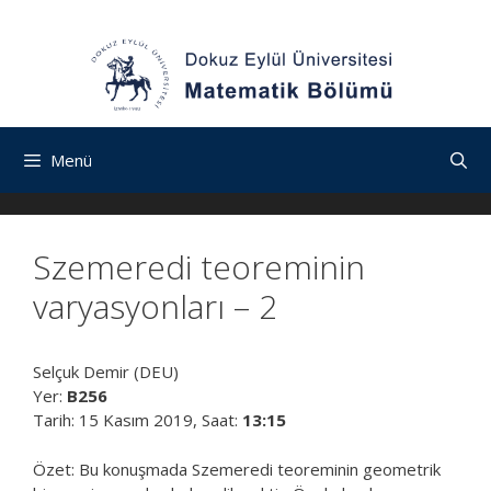
İçeriğe
Navigasyona
İçeriğe
atla
atla
atla
Menü
Szemeredi teoreminin
varyasyonları – 2
Selçuk Demir (DEU)
Yer:
B256
Tarih: 15 Kasım 2019, Saat:
13:15
Özet: Bu konuşmada Szemeredi teoreminin geometrik