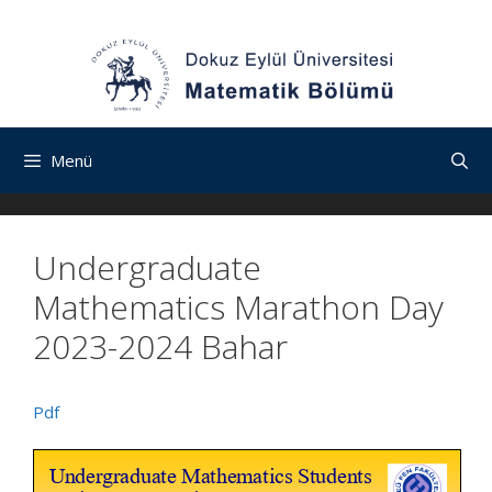
İçeriğe
Navigasyona
İçeriğe
atla
atla
atla
Menü
Undergraduate
Mathematics Marathon Day
2023-2024 Bahar
Pdf