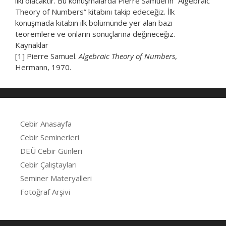
ilki olacaktır. Bu konuşmalarda Pierre Samuel’in “Algebraic
Theory of Numbers” kitabını takip edeceğiz. İlk
konuşmada kitabın ilk bölümünde yer alan bazı
teoremlere ve onların sonuçlarına değineceğiz.
Kaynaklar
[1] Pierre Samuel.
Algebraic Theory of Numbers
,
Hermann, 1970.
Cebir Anasayfa
Cebir Seminerleri
DEÜ Cebir Günleri
Cebir Çalıştayları
Seminer Materyalleri
Fotoğraf Arşivi