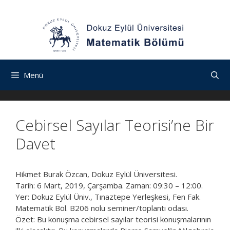
İçeriğe
Navigasyona
İçeriğe
atla
atla
atla
Menü
Cebirsel Sayılar Teorisi’ne Bir
Davet
Hikmet Burak Özcan, Dokuz Eylül Üniversitesi.
Tarih: 6 Mart, 2019, Çarşamba. Zaman: 09:30 – 12:00.
Yer: Dokuz Eylül Üniv., Tınaztepe Yerleşkesi, Fen Fak.
Matematik Böl. B206 nolu seminer/toplantı odası.
Özet: Bu konuşma cebirsel sayılar teorisi konuşmalarının