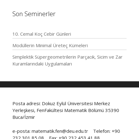
Son Seminerler
10. Cemal Koç Cebir Günleri
Modüllerin Minimal Üreteç Kümeleri
Simplektik Süpergeometrilerin Parçacık, Sicim ve Zar
Kuramlarındaki Uygulamaları
Posta adresi: Dokuz Eylül Üniversitesi Merkez
Yerleşkesi, FenFakültesi Matematik Bölümü 35390
Buca/İzmir
e-posta: matematik.fen@deu.edu.tr Telefon: +90
232 301 85 08 Fax: +90 232 453 41 88