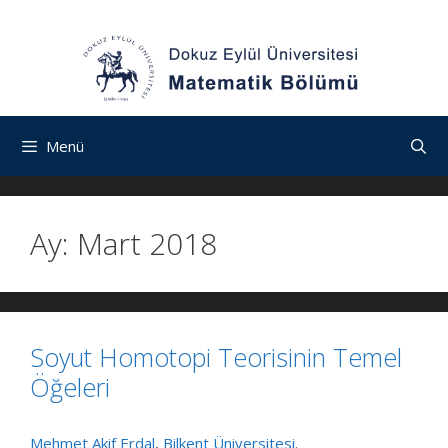
İçeriğe
Navigasyona
İçeriğe
atla
atla
atla
Menü
Ay:
Mart 2018
Soyut Homotopi Teorisinin Temel
Öğeleri
Mehmet Akif Erdal
,
Bilkent Üniversitesi
.