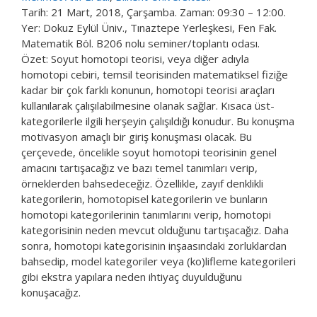
Tarih: 21 Mart, 2018, Çarşamba. Zaman: 09:30 – 12:00.
Yer: Dokuz Eylül Üniv., Tınaztepe Yerleşkesi, Fen Fak.
Matematik Böl. B206 nolu seminer/toplantı odası.
Özet: Soyut homotopi teorisi, veya diğer adıyla
homotopi cebiri, temsil teorisinden matematiksel fiziğe
kadar bir çok farklı konunun, homotopi teorisi araçları
kullanılarak çalışılabilmesine olanak sağlar. Kısaca üst-
kategorilerle ilgili herşeyin çalışıldığı konudur. Bu konuşma
motivasyon amaçlı bir giriş konuşması olacak. Bu
çerçevede, öncelikle soyut homotopi teorisinin genel
amacını tartışacağız ve bazı temel tanımları verip,
örneklerden bahsedeceğiz. Özellikle, zayıf denklikli
kategorilerin, homotopisel kategorilerin ve bunların
homotopi kategorilerinin tanımlarını verip, homotopi
kategorisinin neden mevcut olduğunu tartışacağız. Daha
sonra, homotopi kategorisinin inşaasındaki zorluklardan
bahsedip, model kategoriler veya (ko)lifleme kategorileri
gibi ekstra yapılara neden ihtiyaç duyulduğunu
konuşacağız.