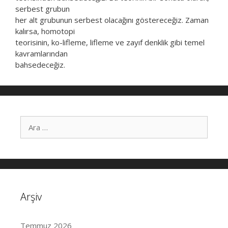
serbest grubun
her alt grubunun serbest olacağını göstereceğiz. Zaman
kalırsa, homotopi
teorisinin, ko-lifleme, lifleme ve zayıf denklik gibi temel
kavramlarından
bahsedeceğiz.
i
ç
i
n
a
r
a
Arşiv
Temmuz 2026