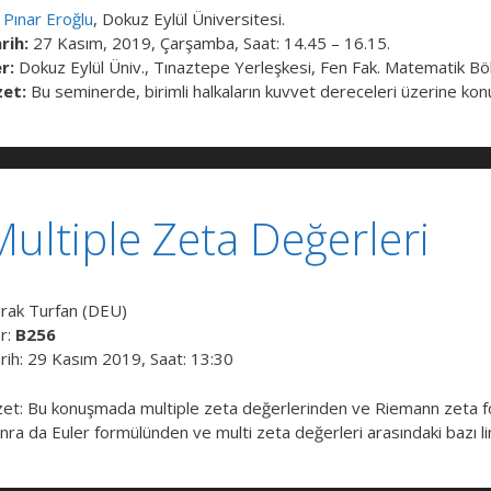
 Pınar Eroğlu
, Dokuz Eylül Üniversitesi.
rih:
27 Kasım, 2019, Çarşamba, Saat: 14.45 – 16.15.
r:
Dokuz Eylül Üniv., Tınaztepe Yerleşkesi, Fen Fak. Matematik Böl
et:
Bu seminerde, birimli halkaların kuvvet dereceleri üzerine 
Multiple Zeta Değerleri
rak Turfan (DEU)
r:
B256
rih: 29 Kasım 2019, Saat: 13:30
et: Bu konuşmada multiple zeta değerlerinden ve Riemann zeta fo
nra da Euler formülünden ve multi zeta değerleri arasındaki bazı lin