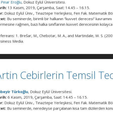
 Pınar Eroğlu
, Dokuz Eylül Üniversitesi.
rih:
13 Kasım, 2019, Çarşamba, Saat: 14.45 – 16.15.
r:
Dokuz Eylül Üniv., Tınaztepe Yerleşkesi, Fen Fak. Matematik Böl
et:
Bu seminerde, birimli bir halkanın “kuvvet derecesi” kavramını
ermesine rağmen, bazı halka sınıflarının kuvvet derecesinin kolayca
fereans: 1. Brešar, M., Chebotar, M. A., and Martindale, W. S. (2007
siness Media.
rtin Cebirlerin Temsil Teo
beyir Türkoğlu
, Dokuz Eylül Üniversitesi.
rih:
6 Kasım, 2019, Çarşamba, Saat: 14.45 – 16.15.
r:
Dokuz Eylül Üniv., Tınaztepe Yerleşkesi, Fen Fak. Matematik Böl
et:
Bu seminerde, neredeyse parçalanan kısa tam dizilerden ko