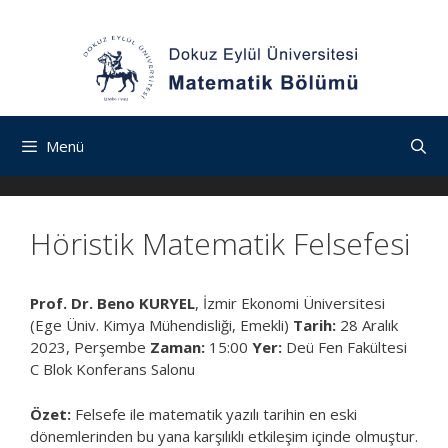
İçeriğe
Navigasyona
İçeriğe
atla
atla
atla
Menü
Höristik Matematik Felsefesi
Prof. Dr. Beno KURYEL
, İzmir Ekonomi Üniversitesi
(Ege Üniv. Kimya Mühendisliği, Emekli)
Tarih:
28 Aralık
2023, Perşembe
Zaman:
15:00
Yer:
Deü Fen Fakültesi
C Blok Konferans Salonu
Özet:
Felsefe ile matematik yazılı tarihin en eski
dönemlerinden bu yana karşılıklı etkileşim içinde olmuştur.