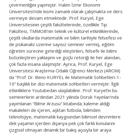
çevirmenliğini yapmıştır. Halen İzmir Ekonomi
Üniversitesi’nde kısmi zamanlı olarak çalışmakta ve ders
vermeye devam etmektedir. Prof. Kuryel, Ege
Üniversitesinin çeşitli fakültelerinde, özellikle Tıp
Fakültesi, TMMOB’nin teknik ve kültürel etkinliklerinde,
çeşitli okullarda matematik ve bilim tarihiyle felsefesi ve
de psikanaliz üzerine sayısız seminer vermiş, eğitim
öğretim sürecine getirdiği eleştirileri, felsefe ile bilimi
bütünleştiren yaklaşımı ve güçlü retoriği ile her alandan,
çok fazla insana ulaşmıştır. Ayrıca, Prof. Kuryel, Ege
Üniversitesi Araştırma Odaklı Öğrenci Merkezi (AROM)
da “Prof. Dr. Beno KURYEL ile Matematik Sohbetleri-1-
10” başlıklı bir dizi matematik sohbetleri vermiştir. İlgili
etkinliklere Youtubedan ulaşılabilinir. Prof. Kuryel’in bu
seminerlerin ardından 2021 yılında Doruk Yayınları’nda
yayımlanan “Bilme Arzusu” kitabında; kaleme aldığı
makaleleri de içeren, aşktan futbola, bilimden
teknolojiye, matematik kaygısından bilimsel devrimlere
dek yaşamın içerden dışarıya pek çok farklı konularını
çizgisel olmayan dinamik bir bakış açısıyla bir araya