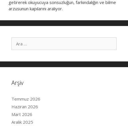
getirerek okuyucuya sonsuzluğun, farkındalığın ve bilme
arzusunun kapılarını aralıyor.
i
ç
i
n
a
r
a
Arşiv
Temmuz 2026
Haziran 2026
Mart 2026
Aralık 2025