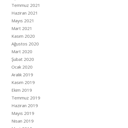
Temmuz 2021
Haziran 2021
Mayıs 2021
Mart 2021
Kasım 2020
Ağustos 2020
Mart 2020
Şubat 2020
Ocak 2020
Aralık 2019
Kasım 2019
Ekim 2019
Temmuz 2019
Haziran 2019
Mayıs 2019
Nisan 2019