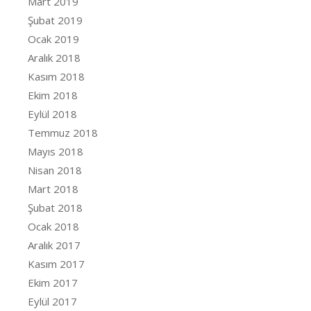
Mart 2019
Şubat 2019
Ocak 2019
Aralık 2018
Kasım 2018
Ekim 2018
Eylül 2018
Temmuz 2018
Mayıs 2018
Nisan 2018
Mart 2018
Şubat 2018
Ocak 2018
Aralık 2017
Kasım 2017
Ekim 2017
Eylül 2017