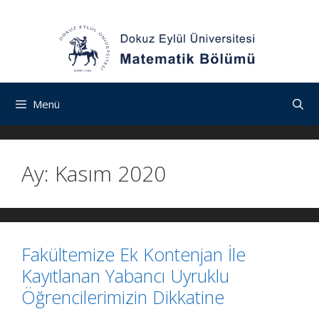
İçeriğe
Navigasyona
İçeriğe
atla
atla
atla
Menü
Ay:
Kasım 2020
Fakültemize Ek Kontenjan İle
Kayıtlanan Yabancı Uyruklu
Öğrencilerimizin Dikkatine