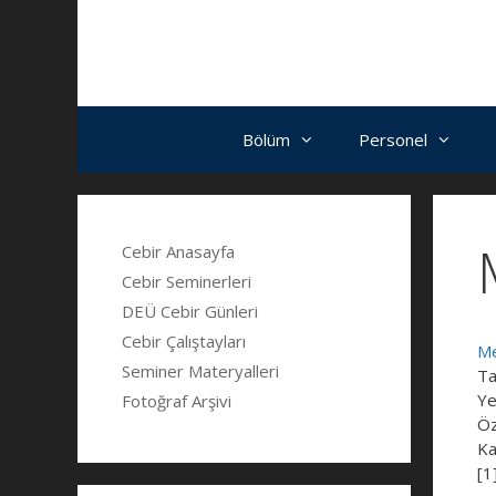
İçeriğe
Navigasyona
İçeriğe
atla
atla
atla
Bölüm
Personel
Cebir Anasayfa
Cebir Seminerleri
DEÜ Cebir Günleri
Cebir Çalıştayları
Me
Seminer Materyalleri
Ta
Ye
Fotoğraf Arşivi
Öz
Ka
[1