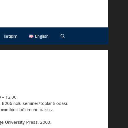
İletişim
English
 – 12:00.
. B206 nolu seminer/toplantı odası.
bının ikinci bölümüne bakınız.
ge University Press, 2003.