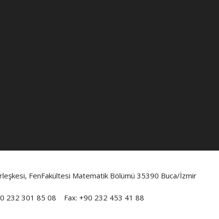
erleşkesi, FenFakültesi Matematik Bölümü 35390 Buca/İzmir
90 232 301 85 08 Fax: +90 232 453 41 88