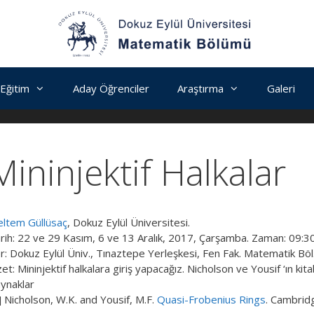
Eğitim
Aday Öğrenciler
Araştırma
Galeri
Mininjektif Halkalar
ltem Güllüsaç
, Dokuz Eylül Üniversitesi.
rih: 22 ve 29 Kasım, 6 ve 13 Aralık, 2017, Çarşamba. Zaman: 09:30
r: Dokuz Eylül Üniv., Tınaztepe Yerleşkesi, Fen Fak. Matematik Böl
et: Mininjektif halkalara giriş yapacağız. Nicholson ve Yousif ‘ın kita
ynaklar
] Nicholson, W.K. and Yousif, M.F.
Quasi-Frobenius Rings
. Cambrid