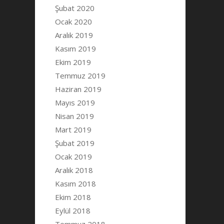
Şubat 2020
Ocak 2020
Aralık 2019
Kasım 2019
Ekim 2019
Temmuz 2019
Haziran 2019
Mayıs 2019
Nisan 2019
Mart 2019
Şubat 2019
Ocak 2019
Aralık 2018
Kasım 2018
Ekim 2018
Eylül 2018