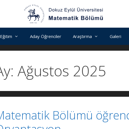
Eğitim
Aday Öğrenciler
Araştırma
Galeri
Ay:
Ağustos 2025
Matematik Bölümü öğrencil
Oryantasyon