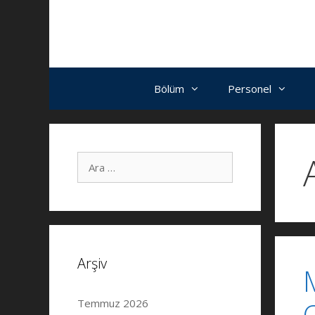
İçeriğe
Navigasyona
İçeriğe
atla
atla
atla
Bölüm
Personel
i
ç
i
n
a
r
a
Arşiv
Temmuz 2026