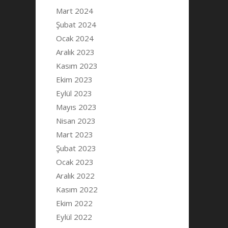
Mart 2024
Şubat 2024
Ocak 2024
Aralık 2023
Kasım 2023
Ekim 2023
Eylül 2023
Mayıs 2023
Nisan 2023
Mart 2023
Şubat 2023
Ocak 2023
Aralık 2022
Kasım 2022
Ekim 2022
Eylül 2022