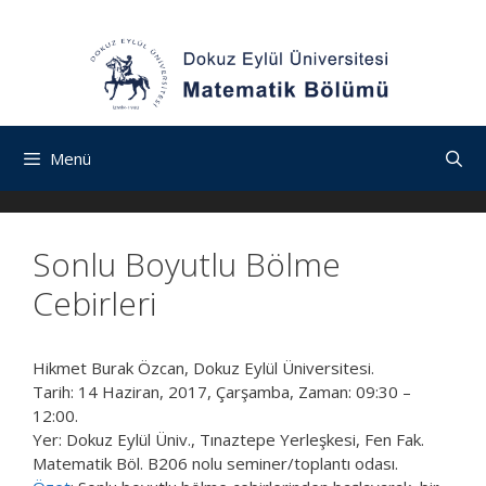
İçeriğe
Navigasyona
İçeriğe
atla
atla
atla
Menü
Sonlu Boyutlu Bölme
Cebirleri
Hikmet Burak Özcan, Dokuz Eylül Üniversitesi.
Tarih: 14 Haziran, 2017, Çarşamba, Zaman: 09:30 –
12:00.
Yer: Dokuz Eylül Üniv., Tınaztepe Yerleşkesi, Fen Fak.
Matematik Böl. B206 nolu seminer/toplantı odası.