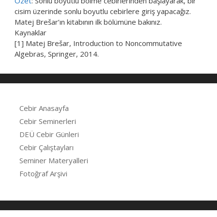
Özet
: Sonlu boyutlu bölme cebirlerinden başlayarak, bir
cisim üzerinde sonlu boyutlu cebirlere giriş yapacağız.
Matej Brešar’ın kitabının ilk bölümüne bakınız.
Kaynaklar
[1] Matej Brešar, Introduction to Noncommutative
Algebras, Springer, 2014.
Cebir Anasayfa
Cebir Seminerleri
DEÜ Cebir Günleri
Cebir Çalıştayları
Seminer Materyalleri
Fotoğraf Arşivi